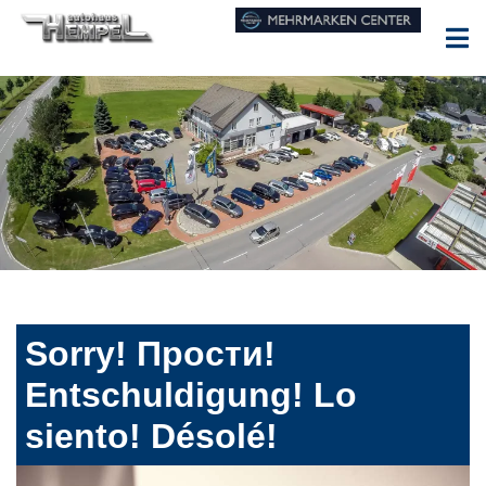
Sorry! Прости!
Entschuldigung! Lo
siento! Désolé!