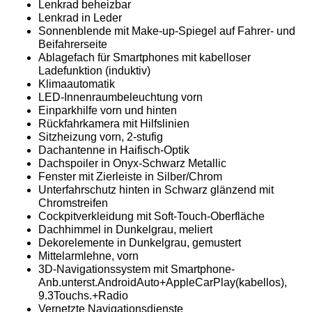
Lenkrad beheizbar
Lenkrad in Leder
Sonnenblende mit Make-up-Spiegel auf Fahrer- und
Beifahrerseite
Ablagefach für Smartphones mit kabelloser
Ladefunktion (induktiv)
Klimaautomatik
LED-Innenraumbeleuchtung vorn
Einparkhilfe vorn und hinten
Rückfahrkamera mit Hilfslinien
Sitzheizung vorn, 2-stufig
Dachantenne in Haifisch-Optik
Dachspoiler in Onyx-Schwarz Metallic
Fenster mit Zierleiste in Silber/Chrom
Unterfahrschutz hinten in Schwarz glänzend mit
Chromstreifen
Cockpitverkleidung mit Soft-Touch-Oberfläche
Dachhimmel in Dunkelgrau, meliert
Dekorelemente in Dunkelgrau, gemustert
Mittelarmlehne, vorn
3D-Navigationssystem mit Smartphone-
Anb.unterst.AndroidAuto+AppleCarPlay(kabellos),
9.3Touchs.+Radio
Vernetzte Navigationsdienste