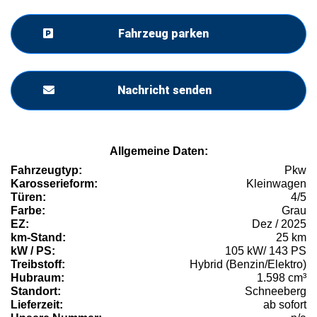
Fahrzeug parken
Nachricht senden
Allgemeine Daten:
Fahrzeugtyp:
Pkw
Karosserieform:
Kleinwagen
Türen:
4/5
Farbe:
Grau
EZ:
Dez / 2025
km-Stand:
25 km
kW / PS:
105 kW/ 143 PS
Treibstoff:
Hybrid (Benzin/Elektro)
Hubraum:
1.598 cm³
Standort:
Schneeberg
Lieferzeit:
ab sofort