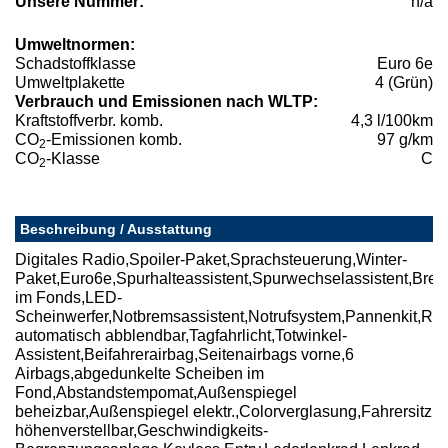
Unsere Nummer:
n/a
Umweltnormen:
Schadstoffklasse
Euro 6e
Umweltplakette
4 (Grün)
Verbrauch und Emissionen nach WLTP:
Kraftstoffverbr. komb.
4,3 l/100km
CO
-Emissionen komb.
97 g/km
2
CO
-Klasse
C
2
Beschreibung / Ausstattung
Digitales Radio,Spoiler-Paket,Sprachsteuerung,Winter-
Paket,Euro6e,Spurhalteassistent,Spurwechselassistent,Brem
im Fonds,LED-
Scheinwerfer,Notbremsassistent,Notrufsystem,Pannenkit,Reif
automatisch abblendbar,Tagfahrlicht,Totwinkel-
Assistent,Beifahrerairbag,Seitenairbags vorne,6
Airbags,abgedunkelte Scheiben im
Fond,Abstandstempomat,Außenspiegel
beheizbar,Außenspiegel elektr.,Colorverglasung,Fahrersitz
höhenverstellbar,Geschwindigkeits-