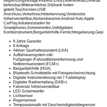
Begrenzungsanlage,Keyless Entry,Lederlenkrad,Lenkrad
beheizbar,Mittelarmlehne,Sitzbank hinten
geteilt,Touchscreen,USB
Anschluss,Verkehrsschilderkennung,Vordersitze
höhenverstellbar,Abstandswarner,Android Auto,Apple
CarPlay,Induktionsladen für
Smartphones,Sommerreifen,Volldigitales
Kombiinstrument,Berganfahrhilfe,Fernlichtregulierung,Ge
8 Jahre Garantie
6 Airbags
Aktiver Spurhalteassistent (LKA)
Auffahrwarnsystem inkl.
Fußgänger-/Fahrradfahrererkennung und
Notbremsassistent (FCM+)
Berganfahrhilfe (HSA)
Bluetooth-Schnittstelle mit Freisprecheinrichtung
Digitale Instrumentierung mit 7 Farbdisplay
Digitaler Radioempfang (DAB+)
Fahrersitz höhenverstellbar
LED Scheinwerfer
Lichtsensor
Regensensor
Tempoautomatik mit Geschwindigkeitsbegrenzer