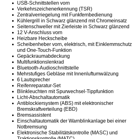
USB-Schnittstellen vorn
Verkehrszeichenerkennung (TSR)
Zentralverriegelung mit Funkfernbedienung
Kühlergrill in Schwarz glänzend mit Chromeinsatz
Seitenschweller mit Zierleiste in Schwarz glänzend
12 V-Anschluss vorn
Heizbare Heckscheibe
Scheibenheber vorn, elektrisch, mit Einklemmschutz
und One-Touch-Funktion
Gepäckraumabdeckung
Multifunktionslenkrad
Bluetooth-Audioschnittstelle
Mehrstufiges Gebläse mit Innenluftumwälzung
6 Lautsprecher
Reifenreparatur-Set
Blinkleuchten mit Spurwechsel-Tippfunktion
Licht-Abschaltautomatik
Antiblockiersystem (ABS) mit elektronischer
Bremskraftverteilung (EBD)
Bremsassistent
Einschaltautomatik der Warnblinkanlage bei einer
Notbremsung
Elektronische Stabilitätskontrolle (MASC) und
Traktionskontrolle (MATC)