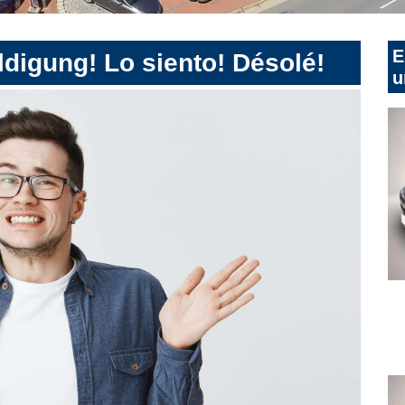
E
digung! Lo siento! Désolé!
u