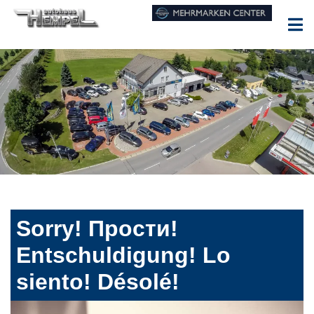
Sorry! Прости!
Entschuldigung! Lo
siento! Désolé!