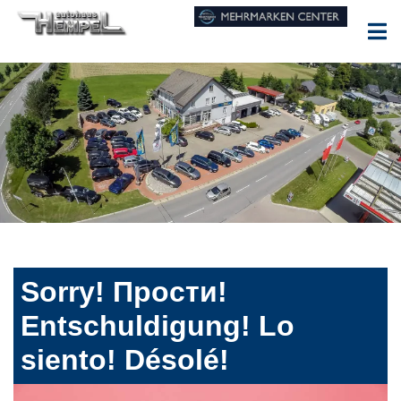
Sorry! Прости!
Entschuldigung! Lo
siento! Désolé!