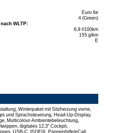
Euro 6e
4 (Green)
 nach WLTP:
6,9 l/100km
155 g/km
E
tattung, Winterpaket mit Sitzheizung vorne,
aps und Sprachsteuerung, Head-Up-Display,
ge, Multicolour-Ambientebeleuchtung,
twippen, digitales 12,3” Cockpit,
ones, USB-C, ISOFIX, Pannenhilfe/eCall,