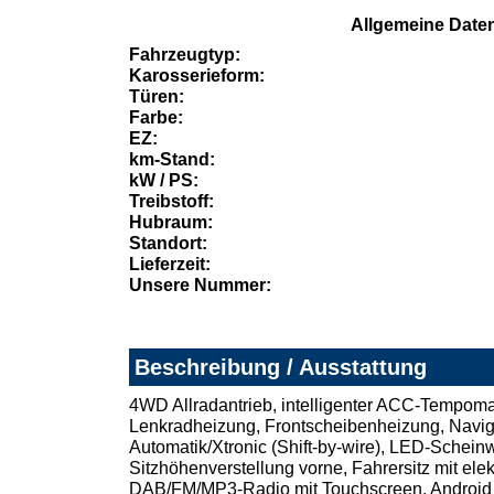
Allgemeine Date
Fahrzeugtyp:
Karosserieform:
Türen:
Farbe:
EZ:
km-Stand:
kW / PS:
Treibstoff:
Hubraum:
Standort:
Lieferzeit:
Unsere Nummer:
Beschreibung / Ausstattung
4WD Allradantrieb, intelligenter ACC-Tempomat
Lenkradheizung, Frontscheibenheizung, Navig
Automatik/Xtronic (Shift-by-wire), LED-Schei
Sitzhöhenverstellung vorne, Fahrersitz mit elek
DAB/FM/MP3-Radio mit Touchscreen, Android A