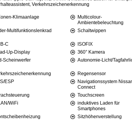
rhalteassistent, Verkehrszeichenerkennung
Zonen-Klimaanlage
Multicolour-
Ambientebeleuchtung
er-Multifunktionslenkrad
Schaltwippen
B-C
ISOFIX
ad-Up-Display
360° Kamera
d-Scheinwerfer
Autonomie-Licht/Tagfahrli
rkehrszeichenerkennung
Regensensor
S/ESP
Navigationssystem Nissa
Connect
rachsteuerung
Touchscreen
AN/WiFi
induktives Laden für
Smartphones
ontscheibenheizung
Sitzhöhenverstellung