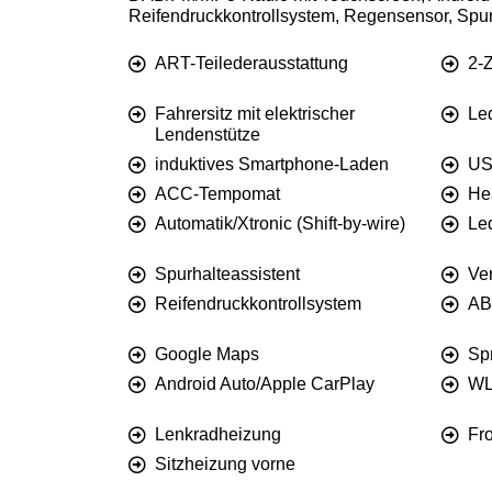
Reifendruckkontrollsystem, Regensensor, Spu
ART-Teilederausstattung
2-
Fahrersitz mit elektrischer
Led
Lendenstütze
induktives Smartphone-Laden
US
ACC-Tempomat
He
Automatik/Xtronic (Shift-by-wire)
Le
Spurhalteassistent
Ve
Reifendruckkontrollsystem
AB
Google Maps
Sp
Android Auto/Apple CarPlay
WL
Lenkradheizung
Fr
Sitzheizung vorne