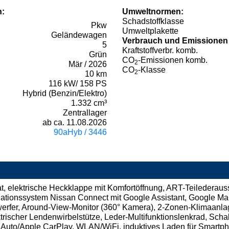
n:
Umweltnormen:
Schadstoffklasse
Pkw
Umweltplakette
Geländewagen
Verbrauch und Emissionen
5
Kraftstoffverbr. komb.
Grün
CO
-Emissionen komb.
2
Mär / 2026
CO
-Klasse
2
10 km
116 kW/ 158 PS
Hybrid (Benzin/Elektro)
1.332 cm³
Zentrallager
ab ca. 11.08.2026
90aHyb / 3446
, elektrische Heckklappe mit Komfortöffnung, ART-Teilederauss
ationssystem Nissan Connect mit Google Assistant, Google M
nwerfer, Around-View-Monitor (360° Kamera), 2-Zonen-Klimaanla
trischer Lendenwirbelstütze, Leder-Multifunktionslenkrad, Schal
uto/Apple CarPlay, WLAN/WiFi, induktives Laden für Smartph