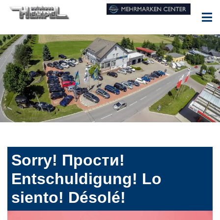
Sorry! Прости!
Entschuldigung! Lo
siento! Désolé!