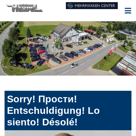
Sorry! Прости!
Entschuldigung! Lo
siento! Désolé!