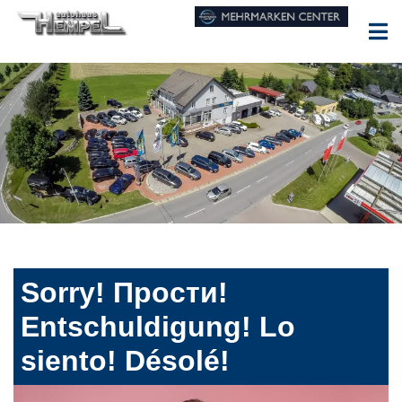
Sorry! Прости!
Entschuldigung! Lo
siento! Désolé!