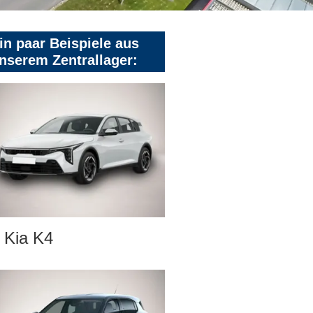
in paar Beispiele aus
nserem Zentrallager:
Kia K4