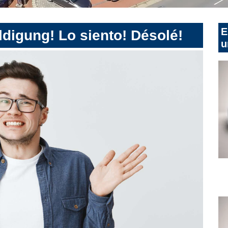
E
digung! Lo siento! Désolé!
u