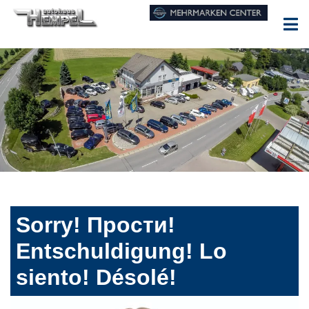
Sorry! Прости!
Entschuldigung! Lo
siento! Désolé!