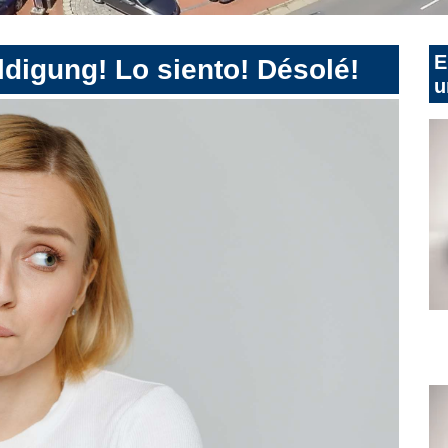
E
digung! Lo siento! Désolé!
u