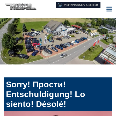
Sorry! Прости!
Entschuldigung! Lo
siento! Désolé!