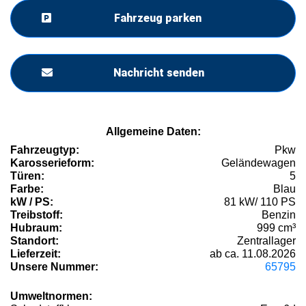
Fahrzeug parken
Nachricht senden
Allgemeine Daten:
Fahrzeugtyp:
Pkw
Karosserieform:
Geländewagen
Türen:
5
Farbe:
Blau
kW / PS:
81 kW/ 110 PS
Treibstoff:
Benzin
Hubraum:
999 cm³
Standort:
Zentrallager
Lieferzeit:
ab ca. 11.08.2026
Unsere Nummer:
65795
Umweltnormen: