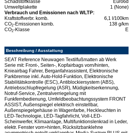
Schadstoffklasse
Euro6d
Umweltplakette
1 (None)
Verbrauch und Emissionen nach WLTP:
Kraftstoffverbr. komb.
6,1 l/100km
CO
-Emissionen komb.
138 g/km
2
CO
-Klasse
E
2
Beschreibung / Ausstattung
SEAT Reference Neuwagen Textilfußmatten ab Werk
Serie mit: Front-, Seiten-, Kopfairbags vorn/hinten,
Knieairbag Fahrer, Berganfahrassistent, Elektronische
Parkbremse inkl. Auto-Hold-Funktion, Elektronische
Stabilitätskontrolle (ESC), Antiblockiersystem (ABS),
Antriebsschlupfregelung (ASR), Müdigkeitserkennung,
Notruf-Service, Zentralverriegelung mit
Funkfernbedienung, Umfeldbeobachtungssystem FRONT
ASSIST, Außenspiegel elektrisch einstellbar,
Außenspiegelgehäuse in Wagenfarbe, Heckleuchten in
LED-Technologie, LED-Tagfahrlicht, Voll-LED-
Scheinwerfer, Klimaanlage, Multifunktionslenkrad in Leder,
elektr. Fenster vorn+hinten, Rücksitzbanklehne
asymmetrisch geteilt umklappbar, Media-System PLUS mit