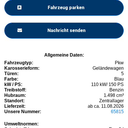
Fahrzeug parken
Nachricht senden
Allgemeine Daten:
Fahrzeugtyp:
Pkw
Karosserieform:
Geländewagen
Türen:
5
Farbe:
Blau
kW / PS:
110 kW/ 150 PS
Treibstoff:
Benzin
Hubraum:
1.498 cm³
Standort:
Zentrallager
Lieferzeit:
ab ca. 11.08.2026
Unsere Nummer:
65815
Umweltnormen: