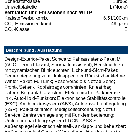
Schadstoffklasse
Euro6d
Umweltplakette
1 (None)
Verbrauch und Emissionen nach WLTP:
Kraftstoffverbr. komb.
6,5 l/100km
CO
-Emissionen komb.
148 g/km
2
CO
-Klasse
E
2
Beschreibung / Ausstattung
Design-Exterior-Paket Schwarz; Fahrassistenz-Paket M
(ACC, Fernlichtassist, Spurhalteassistent); Heckleuchten
mit dynamischen Blinkleuchten; Licht-und-Sicht-Paket;
Fernentriegelung zum Umklappen der Rücksitzbanklehne;
Winter-Paket; Full Link; Reserverad als Notrad Serie;
Front-, Seiten-, Kopfairbags vorn/hinten; Knieairbag
Fahrer; Berganfahrassistent; Elektronische Parkbremse
inkl. Auto-Hold-Funktion; Elektronische Stabilitätskontrolle
(ESC); Antiblockiersystem (ABS); Antriebsschlupfregelung
(ASR); Parkpilot hinten; Müdigkeitserkennung; Notruf-
Service; Zentralverriegelung mit Funkfernbedienung;
Umfeldbeobachtungssystem FRONT ASSIST;
Außenspiegel elektrisch einstell-, anklapp- und beheizbar;
Außenspiegelgehäuse in Wagenfarbe; Heckleuchten in