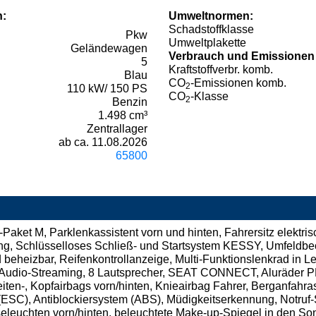
n:
Umweltnormen:
Schadstoffklasse
Pkw
Umweltplakette
Geländewagen
Verbrauch und Emissionen
5
Kraftstoffverbr. komb.
Blau
CO
-Emissionen komb.
2
110 kW/ 150 PS
CO
-Klasse
2
Benzin
1.498 cm³
Zentrallager
ab ca. 11.08.2026
65800
et M, Parklenkassistent vorn und hinten, Fahrersitz elektrisc
enung, Schlüsselloses Schließ- und Startsystem KESSY, Umfel
d beheizbar, Reifenkontrollanzeige, Multi-Funktionslenkrad in 
age, Audio-Streaming, 8 Lautsprecher, SEAT CONNECT, Aluräder
iten-, Kopfairbags vorn/hinten, Knieairbag Fahrer, Berganfahras
lle (ESC), Antiblockiersystem (ABS), Müdigkeitserkennung, No
seleuchten vorn/hinten, beleuchtete Make-up-Spiegel in den S