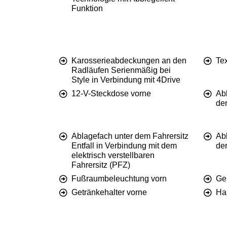
Funktion
Karosserieabdeckungen an den
Te
Radläufen Serienmäßig bei
Style in Verbindung mit 4Drive
12-V-Steckdose vorne
Abl
der
Ablagefach unter dem Fahrersitz
Ab
Entfall in Verbindung mit dem
der
elektrisch verstellbaren
Fahrersitz (PFZ)
Fußraumbeleuchtung vorn
Ge
Getränkehalter vorne
Ha