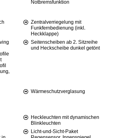
Notbremsfunktion
ch
Zentralverriegelung mit
Funkfernbedienung (inkl.
Heckklappe)
iving
Seitenscheiben ab 2. Sitzreihe
und Heckscheibe dunkel getönt
file
t
fil
zung,
Wärmeschutzverglasung
Heckleuchten mit dynamischen
Blinkleuchten
Licht-und-Sicht-Paket
 in
Regensensor, Innenspiegel