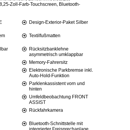
8,25-Zoll-Farb-Touchscreen, Bluetooth-
E
Design-Exterior-Paket Silber
tem
Textilfußmatten
lbar
Rücksitzbanklehne
asymmetrisch umklappbar
Memory-Fahrersitz
Elektronische Parkbremse inkl.
Auto-Hold-Funktion
Parklenkassistent vorn und
hinten
Umfeldbeobachtung FRONT
ASSIST
Rückfahrkamera
Bluetooth-Schnittstelle mit
integrierter Freisprechanlage