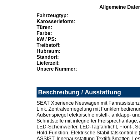
Allgemeine Date
Fahrzeugtyp:
Karosserieform:
Türen:
Farbe:
kW / PS:
Treibstoff:
Hubraum:
Standort:
Lieferzeit:
Unsere Nummer:
Beschreibung / Ausstattung
SEAT Xperience Neuwagen mit Fahrassistenz-Pak
Link, Zentralverriegelung mit Funkfernbedi
Außenspiegel elektrisch einstell-, anklapp- un
Schnittstelle mit integrierter Freisprechanl
LED-Scheinwerfer, LED-Tagfahrlicht, Front-, Se
Hold-Funktion, Elektrische Stabilitätskontro
ASSIST, Innenausstattung Textilfußmatten, Le