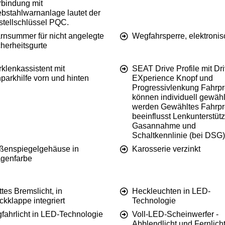
rbindung mit
ebstahlwarnanlage lautet der
stellschlüssel PQC.
rnsummer für nicht angelegte
Wegfahrsperre, elektronis
herheitsgurte
klenkassistent mit
SEAT Drive Profile mit Dr
parkhilfe vorn und hinten
EXperience Knopf und
Progressivlenkung Fahrpro
können individuell gewähl
werden Gewähltes Fahrpro
beeinflusst Lenkunterstüt
Gasannahme und
Schaltkennlinie (bei DSG)
ßenspiegelgehäuse in
Karosserie verzinkt
genfarbe
ttes Bremslicht, in
Heckleuchten in LED-
kklappe integriert
Technologie
fahrlicht in LED-Technologie
Voll-LED-Scheinwerfer -
Abblendlicht und Fernlicht