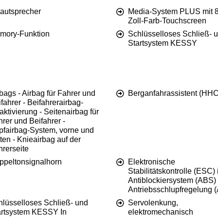
Lautsprecher
Media-System PLUS mit 8
Zoll-Farb-Touchscreen
mory-Funktion
Schlüsselloses Schließ- 
Startsystem KESSY
bags - Airbag für Fahrer und
Berganfahrassistent (HHC
fahrer - Beifahrerairbag-
ktivierung - Seitenairbag für
rer und Beifahrer -
pfairbag-System, vorne und
ten - Knieairbag auf der
hrerseite
ppeltonsignalhorn
Elektronische
Stabilitätskontrolle (ESC) 
Antiblockiersystem (ABS)
Antriebsschlupfregelung 
hlüsselloses Schließ- und
Servolenkung,
artsystem KESSY In
elektromechanisch