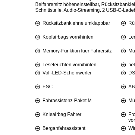
Beifahrersitz höheneinstellbar, Rücksitzbank
Schnittstelle, Audio-Streaming, 2 USB-C-La
Rücksitzbanklehne umklappbar
Rüc
Kopfairbags vorn/hinten
Le
Memory-Funktion fuer Fahrersitz
Mul
Leseleuchten vorn/hinten
be
Voll-LED-Scheinwerfer
DS
ESC
AB
Fahrassistenz-Paket M
Mü
Knieairbag Fahrer
Fro
vor
Berganfahrassistent
Wi