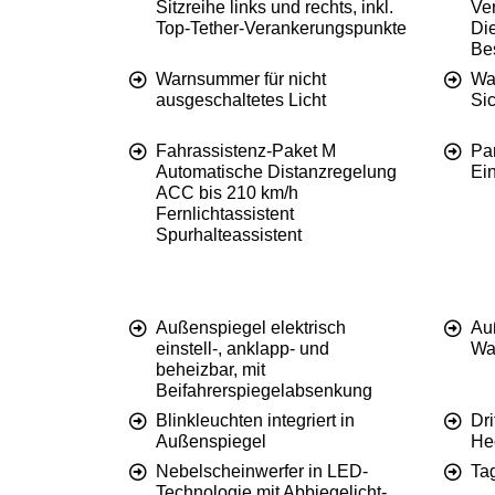
Sitzreihe links und rechts, inkl.
Ve
Top-Tether-Verankerungspunkte
Di
Be
Warnsummer für nicht
Wa
ausgeschaltetes Licht
Sic
Fahrassistenz-Paket M
Par
Automatische Distanzregelung
Ein
ACC bis 210 km/h
Fernlichtassistent
Spurhalteassistent
Außenspiegel elektrisch
Au
einstell-, anklapp- und
Wa
beheizbar, mit
Beifahrerspiegelabsenkung
Blinkleuchten integriert in
Dri
Außenspiegel
Hec
Nebelscheinwerfer in LED-
Tag
Technologie mit Abbiegelicht-