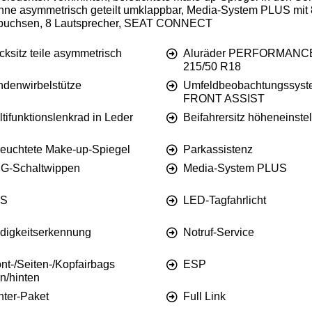
lehne asymmetrisch geteilt umklappbar, Media-System PLUS mit 
debuchsen, 8 Lautsprecher, SEAT CONNECT
ksitz teile asymmetrisch
Aluräder PERFORMANC
215/50 R18
ndenwirbelstütze
Umfeldbeobachtungssys
FRONT ASSIST
tifunktionslenkrad in Leder
Beifahrersitz höheneinstel
leuchtete Make-up-Spiegel
Parkassistenz
G-Schaltwippen
Media-System PLUS
S
LED-Tagfahrlicht
digkeitserkennung
Notruf-Service
nt-/Seiten-/Kopfairbags
ESP
n/hinten
nter-Paket
Full Link