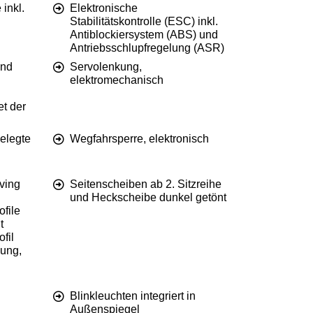
inkl.
Elektronische
Stabilitätskontrolle (ESC) inkl.
Antiblockiersystem (ABS) und
Antriebsschlupfregelung (ASR)
und
Servolenkung,
elektromechanisch
t der
elegte
Wegfahrsperre, elektronisch
iving
Seitenscheiben ab 2. Sitzreihe
und Heckscheibe dunkel getönt
file
t
fil
zung,
Blinkleuchten integriert in
Außenspiegel