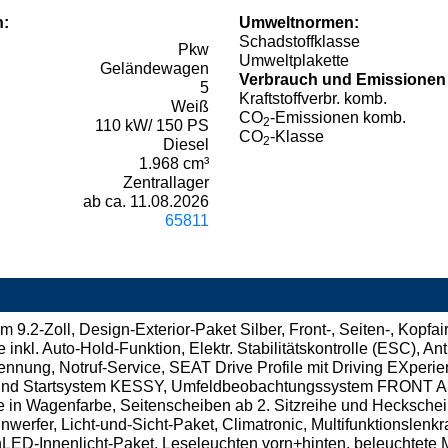
n:
Umweltnormen:
Schadstoffklasse
Pkw
Umweltplakette
Geländewagen
Verbrauch und Emissionen
5
Kraftstoffverbr. komb.
Weiß
CO
-Emissionen komb.
2
110 kW/ 150 PS
CO
-Klasse
2
Diesel
1.968 cm³
Zentrallager
ab ca. 11.08.2026
65811
2-Zoll, Design-Exterior-Paket Silber, Front-, Seiten-, Kopfair
inkl. Auto-Hold-Funktion, Elektr. Stabilitätskontrolle (ESC), An
nnung, Notruf-Service, SEAT Drive Profile mit Driving EXperien
und Startsystem KESSY, Umfeldbeobachtungssystem FRONT ASSI
in Wagenfarbe, Seitenscheiben ab 2. Sitzreihe und Heckschei
werfer, Licht-und-Sicht-Paket, Climatronic, Multifunktionslenkr
ED-Innenlicht-Paket, Leseleuchten vorn+hinten, beleuchtete