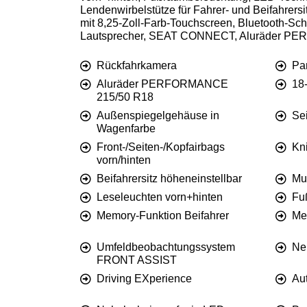
Lendenwirbelstütze für Fahrer- und Beifahrers
mit 8,25-Zoll-Farb-Touchscreen, Bluetooth-Schn
Lautsprecher, SEAT CONNECT, Aluräder PERF
Rückfahrkamera
Pa
Aluräder PERFORMANCE
18-
215/50 R18
Außenspiegelgehäuse in
Se
Wagenfarbe
Front-/Seiten-/Kopfairbags
Kn
vorn/hinten
Beifahrersitz höheneinstellbar
Mul
Leseleuchten vorn+hinten
Fu
Memory-Funktion Beifahrer
Me
Umfeldbeobachtungssystem
Ne
FRONT ASSIST
Driving EXperience
Au