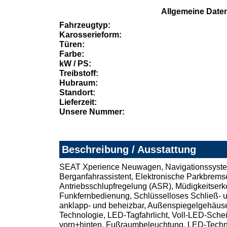
Allgemeine Date
Fahrzeugtyp:
Karosserieform:
Türen:
Farbe:
kW / PS:
Treibstoff:
Hubraum:
Standort:
Lieferzeit:
Unsere Nummer:
Beschreibung / Ausstattung
SEAT Xperience Neuwagen, Navigationssystem 9.
Berganfahrassistent, Elektronische Parkbremse 
Antriebsschlupfregelung (ASR), Müdigkeitserke
Funkfernbedienung, Schlüsselloses Schließ- 
anklapp- und beheizbar, Außenspiegelgehäuse 
Technologie, LED-Tagfahrlicht, Voll-LED-Schein
vorn+hinten, Fußraumbeleuchtung, LED-TechnL