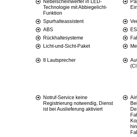
Nebelscheinwerfer in LED-
Par
Technologie mit Abbiegelicht-
Ein
Funktion
Spurhalteassistent
Ve
ABS
ES
Rückhaltesysteme
Fa
Licht-und-Sicht-Paket
Me
8 Lautsprecher
Aut
(Cl
Notruf-Service keine
Air
Registrierung notwendig, Dienst
Bei
ist bei Auslieferung aktiviert
Dea
Fah
Ko
hin
Fa