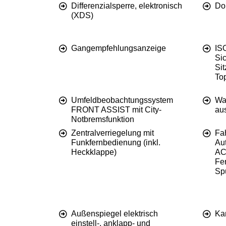
Differenzialsperre, elektronisch
Do
(XDS)
Gangempfehlungsanzeige
IS
Sic
Sit
To
Umfeldbeobachtungssystem
Wa
FRONT ASSIST mit City-
aus
Notbremsfunktion
Zentralverriegelung mit
Fa
Funkfernbedienung (inkl.
Au
Heckklappe)
AC
Fer
Spu
Außenspiegel elektrisch
Kar
einstell-, anklapp- und