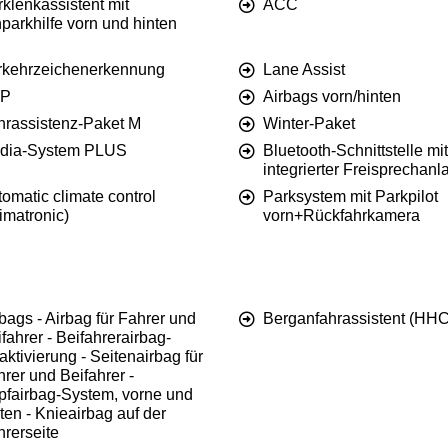
klenkassistent mit
ACC
parkhilfe vorn und hinten
rkehrzeichenerkennung
Lane Assist
P
Airbags vorn/hinten
hrassistenz-Paket M
Winter-Paket
dia-System PLUS
Bluetooth-Schnittstelle mit
integrierter Freisprechanl
omatic climate control
Parksystem mit Parkpilot
imatronic)
vorn+Rückfahrkamera
bags - Airbag für Fahrer und
Berganfahrassistent (HHC
fahrer - Beifahrerairbag-
ktivierung - Seitenairbag für
rer und Beifahrer -
pfairbag-System, vorne und
ten - Knieairbag auf der
hrerseite