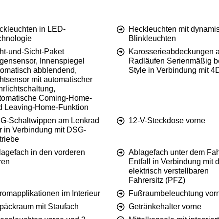
ckleuchten in LED-
Heckleuchten mit dynami
chnologie
Blinkleuchten
ht-und-Sicht-Paket
Karosserieabdeckungen 
gensensor, Innenspiegel
Radläufen Serienmäßig b
tomatisch abblendend,
Style in Verbindung mit 4
htsensor mit automatischer
rlichtschaltung,
tomatische Coming-Home-
d Leaving-Home-Funktion
G-Schaltwippen am Lenkrad
12-V-Steckdose vorne
r in Verbindung mit DSG-
triebe
lagefach in den vorderen
Ablagefach unter dem Fah
ren
Entfall in Verbindung mit
elektrisch verstellbaren
Fahrersitz (PFZ)
omapplikationen im Interieur
Fußraumbeleuchtung vor
päckraum mit Staufach
Getränkehalter vorne