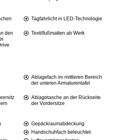
schen
Tagfahrlicht in LED-Technologie
an den
Textilfußmatten ab Werk
ei
Drive
Ablagefach im mittleren Bereich
der unteren Armaturentafel
rersitz
Ablagetasche an der Rückseite
 dem
der Vordersitze
n
Gepäckraumabdeckung
Handschuhfach beleuchtet