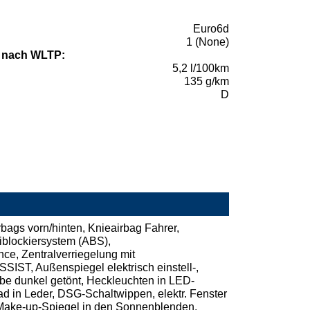
Euro6d
1 (None)
 nach WLTP:
5,2 l/100km
135 g/km
D
bags vorn/hinten, Knieairbag Fahrer,
tiblockiersystem (ABS),
ce, Zentralverriegelung mit
ST, Außenspiegel elektrisch einstell-,
be dunkel getönt, Heckleuchten in LED-
ad in Leder, DSG-Schaltwippen, elektr. Fenster
 Make-up-Spiegel in den Sonnenblenden,