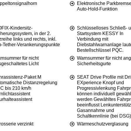
ppeltonsignalhorn
Elektronische Parkbremse 
Auto-Hold-Funktion
OFIX-Kindersitz-
Schlüsselloses Schließ- 
herungssystem, in der 2.
Startsystem KESSY In
zreihe links und rechts, inkl.
Verbindung mit
p-Tether-Verankerungspunkte
Diebstahlwarnanlage laute
Bestellschlüssel PQC.
rnsummer für nicht
Warnsummer für nicht ang
geschaltetes Licht
Sicherheitsgurte
hrassistenz-Paket M
SEAT Drive Profile mit Dr
tomatische Distanzregelung
EXperience Knopf und
C bis 210 km/h
Progressivlenkung Fahrpro
nlichtassistent
können individuell gewähl
rhalteassistent
werden Gewähltes Fahrpro
beeinflusst Lenkunterstüt
Gasannahme und
Schaltkennlinie (bei DSG)
osserie verzinkt
Wärmeschutzverglasung