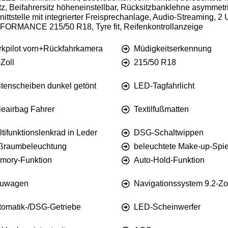
itz, Beifahrersitz höheneinstellbar, Rücksitzbanklehne asymme
ittstelle mit integrierter Freisprechanlage, Audio-Streaming, 2
ORMANCE 215/50 R18, Tyre fit, Reifenkontrollanzeige
rkpilot vorn+Rückfahrkamera
Müdigkeitserkennung
Zoll
215/50 R18
itenscheiben dunkel getönt
LED-Tagfahrlicht
ieairbag Fahrer
Textilfußmatten
tifunktionslenkrad in Leder
DSG-Schaltwippen
ßraumbeleuchtung
beleuchtete Make-up-Spi
mory-Funktion
Auto-Hold-Funktion
uwagen
Navigationssystem 9.2-Zo
tomatik-/DSG-Getriebe
LED-Scheinwerfer