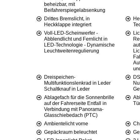
beheizbar, mit
Beifahrerspiegelabsenkung
Drittes Bremslicht, in
He
Heckklappe integriert
Te
Voll-LED-Scheinwerfer -
Lic
Abblendlicht und Fernlicht in
Re
LED-Technologie - Dynamische
au
Leuchtweitenregulierung
Lic
Fah
Au
un
Dreispeichen-
DS
Multifunktionslenkrad in Leder
Nu
Schaltknauf in Leder
Ge
Ablagefach für die Sonnenbrille
Ab
auf der Fahrerseite Entfall in
Tü
Verbindung mit Panorama-
Glasschiebedach (PTC)
Ambientelicht vorne
Chr
Gepäckraum beleuchtet
Ge