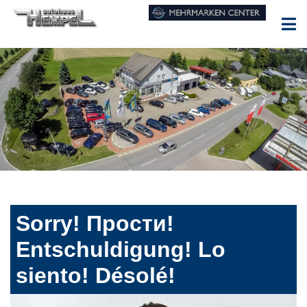
Sorry! Прости!
Entschuldigung! Lo
siento! Désolé!