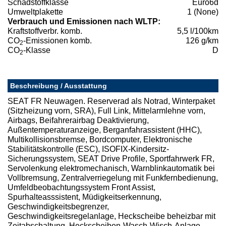
Schadstoffklasse
Euro6d
Umweltplakette
1 (None)
Verbrauch und Emissionen nach WLTP:
Kraftstoffverbr. komb.
5,5 l/100km
CO
-Emissionen komb.
126 g/km
2
CO
-Klasse
D
2
Beschreibung / Ausstattung
SEAT FR Neuwagen. Reserverad als Notrad, Winterpaket
(Sitzheizung vorn, SRA), Full Link, Mittelarmlehne vorn,
Airbags, Beifahrerairbag Deaktivierung,
Außentemperaturanzeige, Berganfahrassistent (HHC),
Multikollisionsbremse, Bordcomputer, Elektronische
Stabilitätskontrolle (ESC), ISOFIX-Kindersitz-
Sicherungssystem, SEAT Drive Profile, Sportfahrwerk FR,
Servolenkung elektromechanisch, Warnblinkautomatik bei
Vollbremsung, Zentralverriegelung mit Funkfernbedienung,
Umfeldbeobachtungssystem Front Assist,
Spurhalteasssistent, Müdigkeitserkennung,
Geschwindigkeitsbegrenzer,
Geschwindigkeitsregelanlage, Heckscheibe beheizbar mit
Zeitabschaltung, Heckscheiben-Wasch-Wisch-Anlage,