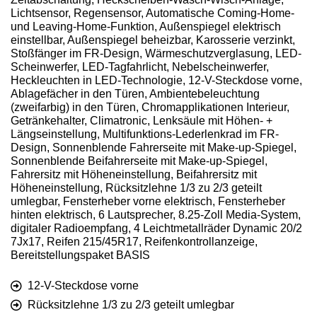
Lichtsensor, Regensensor, Automatische Coming-Home-
und Leaving-Home-Funktion, Außenspiegel elektrisch
einstellbar, Außenspiegel beheizbar, Karosserie verzinkt,
Stoßfänger im FR-Design, Wärmeschutzverglasung, LED-
Scheinwerfer, LED-Tagfahrlicht, Nebelscheinwerfer,
Heckleuchten in LED-Technologie, 12-V-Steckdose vorne,
Ablagefächer in den Türen, Ambientebeleuchtung
(zweifarbig) in den Türen, Chromapplikationen Interieur,
Getränkehalter, Climatronic, Lenksäule mit Höhen- +
Längseinstellung, Multifunktions-Lederlenkrad im FR-
Design, Sonnenblende Fahrerseite mit Make-up-Spiegel,
Sonnenblende Beifahrerseite mit Make-up-Spiegel,
Fahrersitz mit Höheneinstellung, Beifahrersitz mit
Höheneinstellung, Rücksitzlehne 1/3 zu 2/3 geteilt
umlegbar, Fensterheber vorne elektrisch, Fensterheber
hinten elektrisch, 6 Lautsprecher, 8.25-Zoll Media-System,
digitaler Radioempfang, 4 Leichtmetallräder Dynamic 20/2
7Jx17, Reifen 215/45R17, Reifenkontrollanzeige,
Bereitstellungspaket BASIS
12-V-Steckdose vorne
Rücksitzlehne 1/3 zu 2/3 geteilt umlegbar