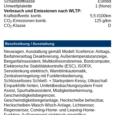
Schadstoffklasse
Euro6d
Umweltplakette
1 (None)
Verbrauch und Emissionen nach WLTP:
Kraftstoffverbr. komb.
5,5 l/100km
CO
-Emissionen komb.
125 g/km
2
CO
-Klasse
D
2
Beschreibung / Ausstattung
Neuwagen. Ausstattung gemäß Modell Xcellence: Airbags,
Beifahrerairbag Deaktivierung, Außentemperaturanzeige,
Berganfahrassistent, Multikollisionsbremse, Bordcomputer,
Elektronische Stabilitätskontrolle (ESC), ISOFIX,
Servolenkung elektrisch, Warnblinkautomatik,
Zentralverriegelung mit Funkfernbedienung,
Schlüsselloses Schließ- + Startsystem Kessy, Ultraschall
Einparkhilfe hinten, Umfeldbeobachtungssystem Front
Assist, Spurhalteassistent, Müdigkeitserkennung,
Geschwindigkeitsbegrenzer,
Geschwindigkeitsregelanlage, Heckscheibe beheizbar,
Heckscheiben-Wasch-Wisch-Anlage, Lichtsensor,
Regensensor, Coming-Home- und Leaving-Home-
Funktion, Außenspiegel elektrisch einstellbar,