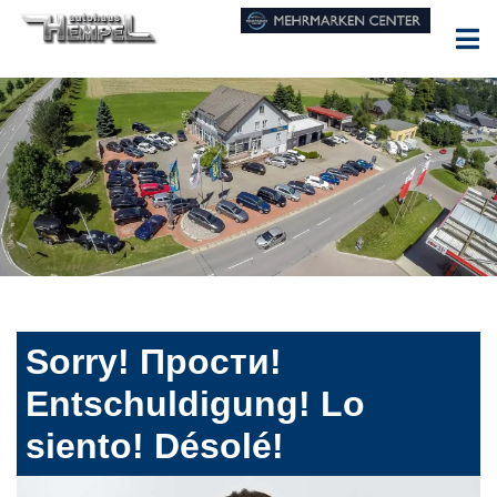
Sorry! Прости!
Entschuldigung! Lo
siento! Désolé!