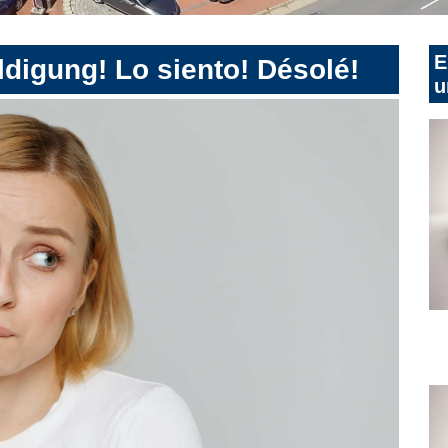
E
digung! Lo siento! Désolé!
u