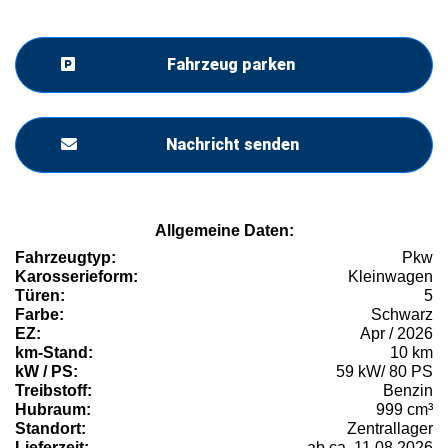
Fahrzeug parken
Nachricht senden
Allgemeine Daten:
Fahrzeugtyp:
Pkw
Karosserieform:
Kleinwagen
Türen:
5
Farbe:
Schwarz
EZ:
Apr / 2026
km-Stand:
10 km
kW / PS:
59 kW/ 80 PS
Treibstoff:
Benzin
Hubraum:
999 cm³
Standort:
Zentrallager
Lieferzeit:
ab ca. 11.08.2026