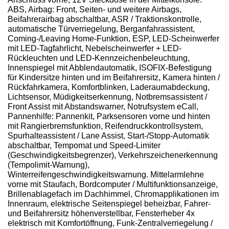
ABS, Airbag: Front, Seiten- und weitere Airbags,
Beifahrerairbag abschaltbar, ASR / Traktionskontrolle,
automatische Türverriegelung, Berganfahrassistent,
Coming-/Leaving Home-Funktion, ESP, LED-Scheinwerfer
mit LED-Tagfahrlicht, Nebelscheinwerfer + LED-
Rückleuchten und LED-Kennzeichenbeleuchtung,
Innenspiegel mit Abblendautomatik, ISOFIX-Befestigung
für Kindersitze hinten und im Beifahrersitz, Kamera hinten /
Rückfahrkamera, Komfortblinken, Laderaumabdeckung,
Lichtsensor, Müdigkeitserkennung, Notbremsassistent /
Front Assist mit Abstandswarner, Notrufsystem eCall,
Pannenhilfe: Pannenkit, Parksensoren vorne und hinten
mit Rangierbremsfunktion, Reifendruckkontrollsystem,
Spurhalteassistent / Lane Assist, Start-/Stopp-Automatik
abschaltbar, Tempomat und Speed-Limiter
(Geschwindigkeitsbegrenzer), Verkehrszeichenerkennung
(Tempolimit-Warnung),
Winterreifengeschwindigkeitswarnung. Mittelarmlehne
vorne mit Staufach, Bordcomputer / Multifunktionsanzeige,
Brillenablagefach im Dachhimmel, Chromapplikationen im
Innenraum, elektrische Seitenspiegel beheizbar, Fahrer-
und Beifahrersitz höhenverstellbar, Fensterheber 4x
elektrisch mit Komfortöffnung, Funk-Zentralverriegelung /