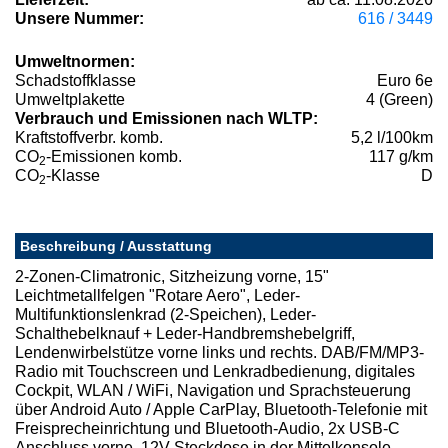
Unsere Nummer:
616 / 3449
Umweltnormen:
Schadstoffklasse
Euro 6e
Umweltplakette
4 (Green)
Verbrauch und Emissionen nach WLTP:
Kraftstoffverbr. komb.
5,2 l/100km
CO
-Emissionen komb.
117 g/km
2
CO
-Klasse
D
2
Beschreibung / Ausstattung
2-Zonen-Climatronic, Sitzheizung vorne, 15"
Leichtmetallfelgen "Rotare Aero", Leder-
Multifunktionslenkrad (2-Speichen), Leder-
Schalthebelknauf + Leder-Handbremshebelgriff,
Lendenwirbelstütze vorne links und rechts. DAB/FM/MP3-
Radio mit Touchscreen und Lenkradbedienung, digitales
Cockpit, WLAN / WiFi, Navigation und Sprachsteuerung
über Android Auto / Apple CarPlay, Bluetooth-Telefonie mit
Freisprecheinrichtung und Bluetooth-Audio, 2x USB-C
Anschluss vorne, 12V Steckdose in der Mittelkonsole.