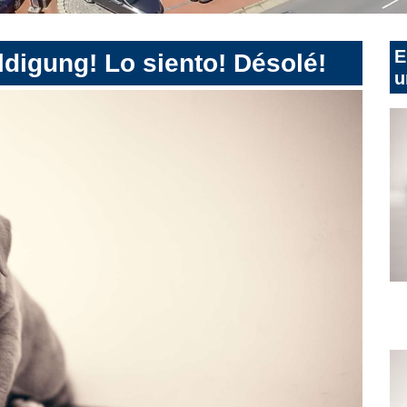
E
digung! Lo siento! Désolé!
u