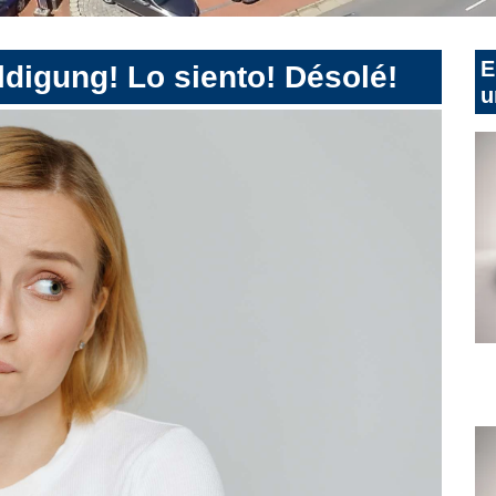
E
digung! Lo siento! Désolé!
u