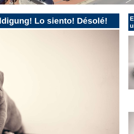
E
digung! Lo siento! Désolé!
u