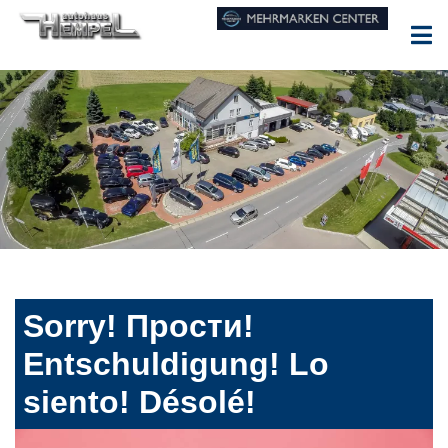
Sorry! Прости!
Entschuldigung! Lo
siento! Désolé!