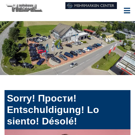
Sorry! Прости!
Entschuldigung! Lo
siento! Désolé!