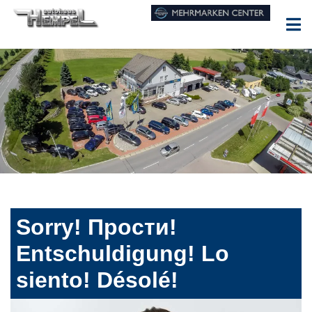
Sorry! Прости!
Entschuldigung! Lo
siento! Désolé!