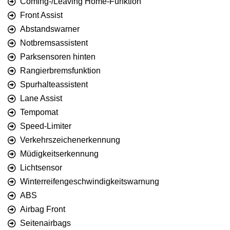
Coming-/Leaving Home-Funktion
Front Assist
Abstandswarner
Notbremsassistent
Parksensoren hinten
Rangierbremsfunktion
Spurhalteassistent
Lane Assist
Tempomat
Speed-Limiter
Verkehrszeichenerkennung
Müdigkeitserkennung
Lichtsensor
Winterreifengeschwindigkeitswarnung
ABS
Airbag Front
Seitenairbags