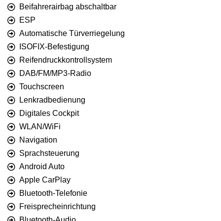
Beifahrerairbag abschaltbar
ESP
Automatische Türverriegelung
ISOFIX-Befestigung
Reifendruckkontrollsystem
DAB/FM/MP3-Radio
Touchscreen
Lenkradbedienung
Digitales Cockpit
WLAN/WiFi
Navigation
Sprachsteuerung
Android Auto
Apple CarPlay
Bluetooth-Telefonie
Freisprecheinrichtung
Bluetooth-Audio