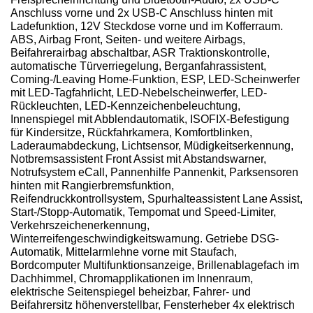
Anschluss vorne und 2x USB-C Anschluss hinten mit
Ladefunktion, 12V Steckdose vorne und im Kofferraum.
ABS, Airbag Front, Seiten- und weitere Airbags,
Beifahrerairbag abschaltbar, ASR Traktionskontrolle,
automatische Türverriegelung, Berganfahrassistent,
Coming-/Leaving Home-Funktion, ESP, LED-Scheinwerfer
mit LED-Tagfahrlicht, LED-Nebelscheinwerfer, LED-
Rückleuchten, LED-Kennzeichenbeleuchtung,
Innenspiegel mit Abblendautomatik, ISOFIX-Befestigung
für Kindersitze, Rückfahrkamera, Komfortblinken,
Laderaumabdeckung, Lichtsensor, Müdigkeitserkennung,
Notbremsassistent Front Assist mit Abstandswarner,
Notrufsystem eCall, Pannenhilfe Pannenkit, Parksensoren
hinten mit Rangierbremsfunktion,
Reifendruckkontrollsystem, Spurhalteassistent Lane Assist,
Start-/Stopp-Automatik, Tempomat und Speed-Limiter,
Verkehrszeichenerkennung,
Winterreifengeschwindigkeitswarnung. Getriebe DSG-
Automatik, Mittelarmlehne vorne mit Staufach,
Bordcomputer Multifunktionsanzeige, Brillenablagefach im
Dachhimmel, Chromapplikationen im Innenraum,
elektrische Seitenspiegel beheizbar, Fahrer- und
Beifahrersitz höhenverstellbar, Fensterheber 4x elektrisch