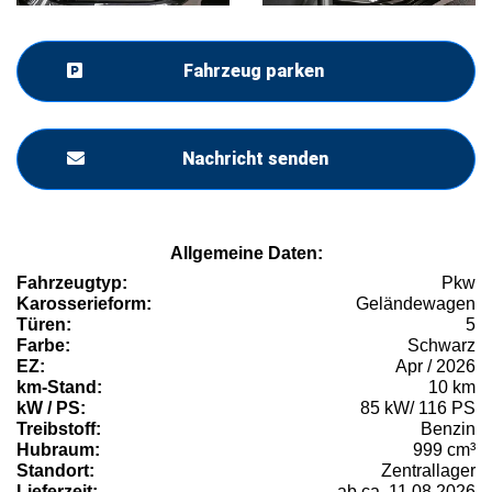
Fahrzeug parken
Nachricht senden
Allgemeine Daten:
Fahrzeugtyp:
Pkw
Karosserieform:
Geländewagen
Türen:
5
Farbe:
Schwarz
EZ:
Apr / 2026
km-Stand:
10 km
kW / PS:
85 kW/ 116 PS
Treibstoff:
Benzin
Hubraum:
999 cm³
Standort:
Zentrallager
Lieferzeit:
ab ca. 11.08.2026