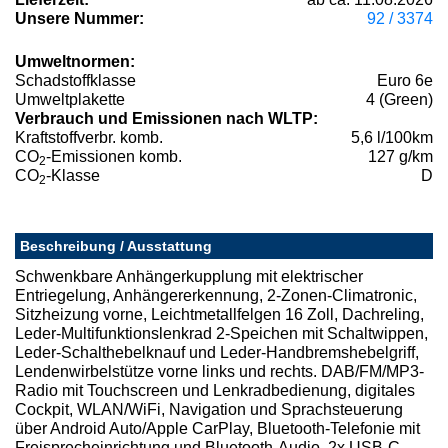
Unsere Nummer:
92 / 3374
Umweltnormen:
Schadstoffklasse
Euro 6e
Umweltplakette
4 (Green)
Verbrauch und Emissionen nach WLTP:
Kraftstoffverbr. komb.
5,6 l/100km
CO
-Emissionen komb.
127 g/km
2
CO
-Klasse
D
2
Beschreibung / Ausstattung
Schwenkbare Anhängerkupplung mit elektrischer
Entriegelung, Anhängererkennung, 2-Zonen-Climatronic,
Sitzheizung vorne, Leichtmetallfelgen 16 Zoll, Dachreling,
Leder-Multifunktionslenkrad 2-Speichen mit Schaltwippen,
Leder-Schalthebelknauf und Leder-Handbremshebelgriff,
Lendenwirbelstütze vorne links und rechts. DAB/FM/MP3-
Radio mit Touchscreen und Lenkradbedienung, digitales
Cockpit, WLAN/WiFi, Navigation und Sprachsteuerung
über Android Auto/Apple CarPlay, Bluetooth-Telefonie mit
Freisprecheinrichtung und Bluetooth-Audio, 2x USB-C