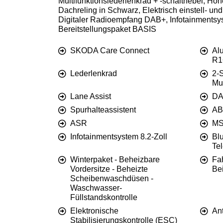
Multifunktionslederlenkrad + -schalthebel, Höh
Dachreling in Schwarz, Elektrisch einstell- 
Digitaler Radioempfang DAB+, Infotainmentsys
Bereitstellungspaket BASIS
SKODA Care Connect
Al
R1
Lederlenkrad
2-
Mul
Lane Assist
DA
Spurhalteassistent
AB
ASR
M
Infotainmentsystem 8.2-Zoll
Blu
Tel
Winterpaket - Beheizbare
Fa
Vordersitze - Beheizte
Bei
Scheibenwaschdüsen -
Waschwasser-
Füllstandskontrolle
Elektronische
An
Stabilisierungskontrolle (ESC)