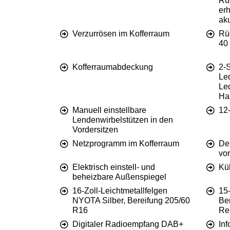
Rüc
erh
ak
Verzurrösen im Kofferraum
Rüc
40 
Kofferraumabdeckung
2-S
Le
Le
Ha
Manuell einstellbare
12
Lendenwirbelstützen in den
Vordersitzen
Netzprogramm im Kofferraum
De
vor
Elektrisch einstell- und
Kü
beheizbare Außenspiegel
16-Zoll-Leichtmetallfelgen
15-
NYOTA Silber, Bereifung 205/60
Ber
R16
Rei
Digitaler Radioempfang DAB+
Inf