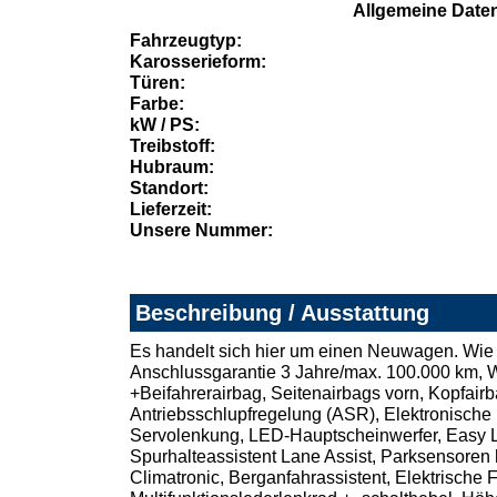
Allgemeine Date
Fahrzeugtyp:
Karosserieform:
Türen:
Farbe:
kW / PS:
Treibstoff:
Hubraum:
Standort:
Lieferzeit:
Unsere Nummer:
Beschreibung / Ausstattung
Es handelt sich hier um einen Neuwagen. Wie 
Anschlussgarantie 3 Jahre/max. 100.000 km, W
+Beifahrerairbag, Seitenairbags vorn, Kopfai
Antriebsschlupfregelung (ASR), Elektronische 
Servolenkung, LED-Hauptscheinwerfer, Easy Li
Spurhalteassistent Lane Assist, Parksensoren 
Climatronic, Berganfahrassistent, Elektrische 