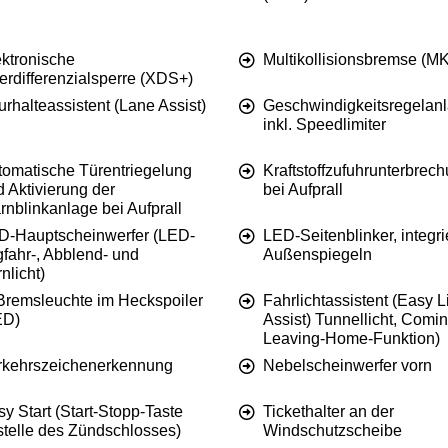
ektronische
Multikollisionsbremse (M
erdifferenzialsperre (XDS+)
rhalteassistent (Lane Assist)
Geschwindigkeitsregelan
inkl. Speedlimiter
tomatische Türentriegelung
Kraftstoffzufuhrunterbrec
 Aktivierung der
bei Aufprall
nblinkanlage bei Aufprall
D-Hauptscheinwerfer (LED-
LED-Seitenblinker, integrie
fahr-, Abblend- und
Außenspiegeln
nlicht)
 Bremsleuchte im Heckspoiler
Fahrlichtassistent (Easy L
ED)
Assist) Tunnellicht, Comi
Leaving-Home-Funktion)
rkehrszeichenerkennung
Nebelscheinwerfer vorn
y Start (Start-Stopp-Taste
Tickethalter an der
stelle des Zündschlosses)
Windschutzscheibe