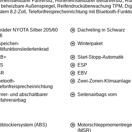
eneinstellbarer Fahrersitz, Höheneinstellbarer Beifahrersitz, Rü
und beheizbare Außenspiegel, Reifendrucküberwachung TPM, Digi
tem 8.2-Zoll, Telefonfreisprecheinrichtung mit Bluetooth-Funk
uräder NYOTA Silber 205/60
Dachreling in Schwarz
6
Speichen-
Winterpaket
tifunktionslederlenkrad
B+
Start-Stopp-Automatik
S
ESP
SR
EBV
etooth-
Zwei-Zonen-Klimaanlage
efonfreisprecheinrichtung
hrer- und abschaltbarer
Seitenairbags vorn
fahrerairbag
tiblockiersystem (ABS)
Motorschleppmomentrege
(MSR)