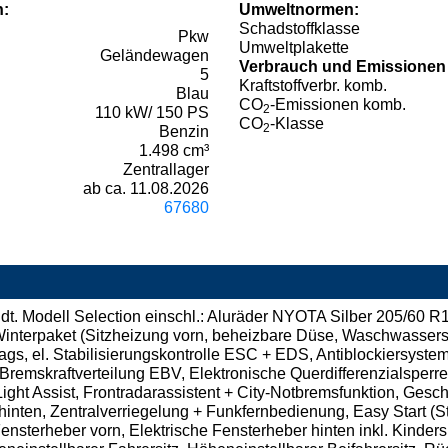
n:
Umweltnormen:
Schadstoffklasse
Pkw
Umweltplakette
Geländewagen
Verbrauch und Emissionen
5
Kraftstoffverbr. komb.
Blau
CO
-Emissionen komb.
2
110 kW/ 150 PS
CO
-Klasse
2
Benzin
1.498 cm³
Zentrallager
ab ca. 11.08.2026
67680
dt. Modell Selection einschl.: Aluräder NYOTA Silber 205/60 R
interpaket (Sitzheizung vorn, beheizbare Düse, Waschwasserst
rbags, el. Stabilisierungskontrolle ESC + EDS, Antiblockiersy
Bremskraftverteilung EBV, Elektronische Querdifferenzialsperr
ght Assist, Frontradarassistent + City-Notbremsfunktion, Gesc
hinten, Zentralverriegelung + Funkfernbedienung, Easy Start (
Fensterheber vorn, Elektrische Fensterheber hinten inkl. Kinder