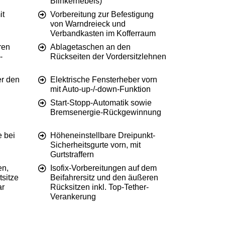
Blinkerhebels)
it
Vorbereitung zur Befestigung
von Warndreieck und
Verbandkasten im Kofferraum
ren
Ablagetaschen an den
-
Rückseiten der Vordersitzlehnen
er den
Elektrische Fensterheber vorn
mit Auto-up-/-down-Funktion
Start-Stopp-Automatik sowie
Bremsenergie-Rückgewinnung
e bei
Höheneinstellbare Dreipunkt-
Sicherheitsgurte vorn, mit
Gurtstraffern
en,
Isofix-Vorbereitungen auf dem
tsitze
Beifahrersitz und den äußeren
ar
Rücksitzen inkl. Top-Tether-
Verankerung