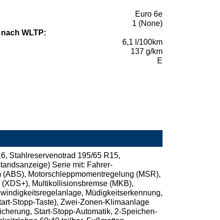
Euro 6e
1 (None)
 nach WLTP:
6,1 l/100km
137 g/km
E
16, Stahlreservenotrad 195/65 R15,
andsanzeige) Serie mit: Fahrer-
stem (ABS), Motorschleppmomentregelung (MSR),
e (XDS+), Multikollisionsbremse (MKB),
hwindigkeitsregelanlage, Müdigkeitserkennung,
Start-Stopp-Taste), Zwei-Zonen-Klimaanlage
sicherung, Start-Stopp-Automatik, 2-Speichen-