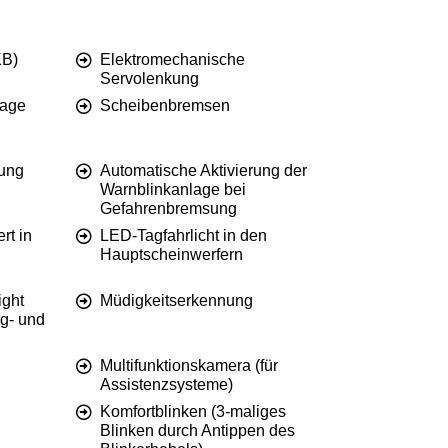
KB)
Elektromechanische
Servolenkung
lage
Scheibenbremsen
hung
Automatische Aktivierung der
Warnblinkanlage bei
Gefahrenbremsung
rt in
LED-Tagfahrlicht in den
Hauptscheinwerfern
ight
Müdigkeitserkennung
ng- und
Multifunktionskamera (für
Assistenzsysteme)
Komfortblinken (3-maliges
Blinken durch Antippen des