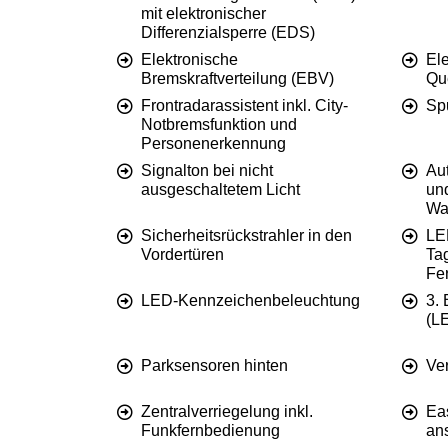
mit elektronischer
Differenzialsperre (EDS)
Elektronische
El
Bremskraftverteilung (EBV)
Qu
Frontradarassistent inkl. City-
Spu
Notbremsfunktion und
Personenerkennung
Signalton bei nicht
Au
ausgeschaltetem Licht
und
War
Sicherheitsrückstrahler in den
LE
Vordertüren
Tag
Fer
LED-Kennzeichenbeleuchtung
3.
(L
Parksensoren hinten
Ve
Zentralverriegelung inkl.
Eas
Funkfernbedienung
an