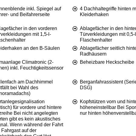
nnenblende inkl. Spiegel auf
4 Dachhaltegriffe hinten m
rer- und Beifahrerseite
Kleiderhaken
lagefächer in den vorderen
Ablagefächer in den hinte
verkleidungen mit 1,5-l-
Türverkleidungen mit 0,5-l
aschenhalter
Flaschenhalter
eiderhaken an den B-Säulen
Ablagefächer seitlich hint
Radhäusern
maanlage Climatronic (2-
Beheizbare Heckscheibe
en) inkl. Feuchtigkeitssensor
illenfach am Dachhimmel
Berganfahrassistent (Seri
tfällt bei Wahl des
DSG)
noramadachs)
rtanlegesignalisation
Kopfstützen vorn und hint
tisch) für vordere und hintere
höheneinstellbar Bei Spor
zreihe Bei nicht angelegten
nur hinten höhenverstellb
ten gibt es kein akustisches
gnal. Wenn während der Fahrt
 Fahrgast auf der