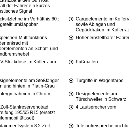
ksitzbank den Gurt löst,
ält der Fahrer ein kurzes
ustisches Signal
ksitzlehne im Verhältnis 60 :
Cargoelemente im Koffer
geteilt umklappbar
sowie Ablagen und
Gepäckhaken im Kofferr
peichen-Multifunktions-
Höheneinstellbarer Fahrer
derlenkrad mit
derelementen an Schalt- und
ndbremshebel
-V-Steckdose im Kofferraum
Fußmatten
signelemente am Stoßfänger
Türgriffe in Wagenfarbe
n und hinten in Platin-Grau
hlergrillrahmen in Chrom
Designelemente am
Türschweller in Schwarz
Zoll-Stahlreservenotrad,
4 Lautsprecher vorn
eifung 195/65 R15 (ersetzt
fenmobilitätsset)
otainmentsystem 8.2-Zoll
Telefonfreisprecheinrichtu