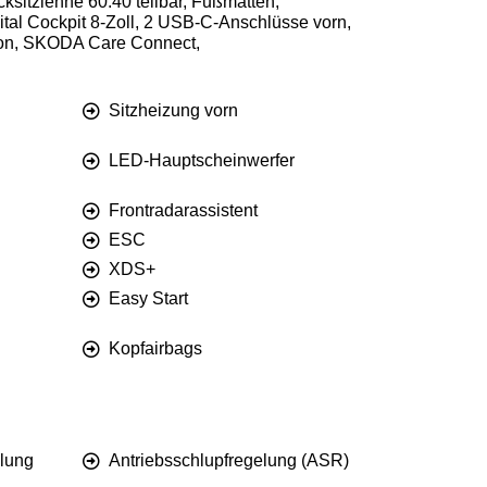
cksitzlehne 60:40 teilbar, Fußmatten,
tal Cockpit 8-Zoll, 2 USB-C-Anschlüsse vorn,
tion, SKODA Care Connect,
Sitzheizung vorn
LED-Hauptscheinwerfer
Frontradarassistent
ESC
XDS+
Easy Start
Kopfairbags
lung
Antriebsschlupfregelung (ASR)