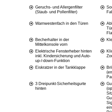
Geruchs- und Allergenfilter
So
(Staub- und Pollenfilter)
Fah
Warnwestenfach in den Türen
Ab
Tür
Fl
Becherhalter in der
Kl
Mittelkonsole vorn
Elektrische Fensterheber hinten
Kli
inkl. Kindersicherung und Auto-
Zon
up-/-down-Funktion
Eiskratzer in der Tankklappe
Br
(en
Pa
3 Dreipunkt-Sicherheitsgurte
Gu
hinten
(op
Sit
Gur
Si
ein