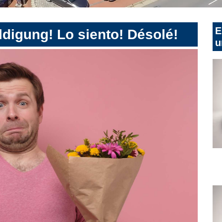
E
digung! Lo siento! Désolé!
u