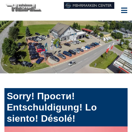
Sorry! Прости!
Entschuldigung! Lo
siento! Désolé!