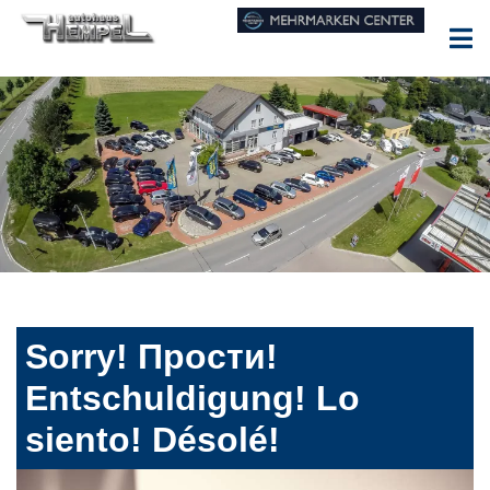
Sorry! Прости!
Entschuldigung! Lo
siento! Désolé!