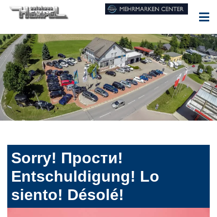
Sorry! Прости!
Entschuldigung! Lo
siento! Désolé!