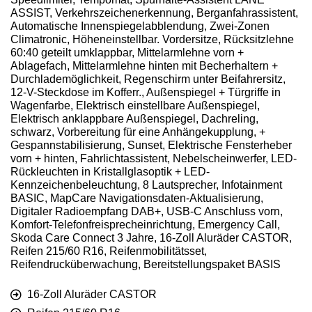
ASSIST, Verkehrszeichenerkennung, Berganfahrassistent,
Automatische Innenspiegelabblendung, Zwei-Zonen
Climatronic, Höheneinstellbar. Vordersitze, Rücksitzlehne
60:40 geteilt umklappbar, Mittelarmlehne vorn +
Ablagefach, Mittelarmlehne hinten mit Becherhaltern +
Durchlademöglichkeit, Regenschirm unter Beifahrersitz,
12-V-Steckdose im Kofferr., Außenspiegel + Türgriffe in
Wagenfarbe, Elektrisch einstellbare Außenspiegel,
Elektrisch anklappbare Außenspiegel, Dachreling,
schwarz, Vorbereitung für eine Anhängekupplung, +
Gespannstabilisierung, Sunset, Elektrische Fensterheber
vorn + hinten, Fahrlichtassistent, Nebelscheinwerfer, LED-
Rückleuchten in Kristallglasoptik + LED-
Kennzeichenbeleuchtung, 8 Lautsprecher, Infotainment
BASIC, MapCare Navigationsdaten-Aktualisierung,
Digitaler Radioempfang DAB+, USB-C Anschluss vorn,
Komfort-Telefonfreisprecheinrichtung, Emergency Call,
Skoda Care Connect 3 Jahre, 16-Zoll Aluräder CASTOR,
Reifen 215/60 R16, Reifenmobilitätsset,
Reifendrucküberwachung, Bereitstellungspaket BASIS
16-Zoll Aluräder CASTOR