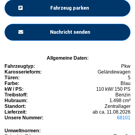
Fahrzeug parken
Nachricht senden
Allgemeine Daten:
Fahrzeugtyp:
Pkw
Karosserieform:
Geländewagen
Türen:
5
Farbe:
Blau
kW / PS:
110 kW/ 150 PS
Treibstoff:
Benzin
Hubraum:
1.498 cm³
Standort:
Zentrallager
Lieferzeit:
ab ca. 11.08.2026
Unsere Nummer:
68101
Umweltnormen: