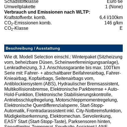
Schadstoffklasse
Euro 6e
Umweltplakette
1 (None)
Verbrauch und Emissionen nach WLTP:
Kraftstoffverbr. komb.
6,4 l/100km
CO
-Emissionen komb.
146 g/km
2
CO
-Klasse
E
2
Beschreibung / Ausstattung
Wie dt. Modell Selection einschl.: Winterpaket (Sitzheizung
vorn, beheizbare Düsen, Scheinwerferreinigungsanlage),
Lenkradheizung, 3 J. Anschlussgarantie bis max. 100Tkm
Serie mit: Fahrer- + abschaltbarer Beifahrerairbag, Fahrer-
Knieairbag, Kopfairbags, Seitenairbags vorn,
Antiblockiersystem (ABS), Hydraulischer Bremsassistent,
Multikollisionsbremse, Elektronische Parkbremse + Auto-
Hold-Funktion, Elektronische Stabilisierungskontrolle,
Antriebsschlupfregelung, Motorschleppmomentregelung,
Elektronische Querdifferenzialsperre, Start-Stopp-
Automatik, Frontradarassistent inkl. City-Notbremsfunktion,
Müdigkeitserkennung, Elektromechan. Servolenkung,
EASY Start (Start-Stopp-Taste), Parksensoren hinten,
Speedlimiter, Tempomat, Spurhalte-Assistent LANE