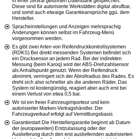
in einer zentral geführten Datenbank gespeichert.
Diese sind für autorisierte Werkstätten digital abrufbar,
und somit auch etwaige Garantieansprüche ggü. dem
Hersteller.
Spracheinstellungen und Anzeigen mehrsprachig
Änderungen können selbst im Fahrzeug-Menü
vorgenommen werden.
Es gibt zwei Arten von Reifendruckkontrollsystemen
(RDKS) Bei direkt messenden Systemen befindet sich
ein Drucksensor an jedem Rad. Bei der indirekten
Messung (beim Karoq) wird der ABS-Drehzahlsensor
als Anhaltspunkt genutzt. Wenn der Reifendruck
abnimmt, verringert sich der Abrollradius des Rades. Es
dreht sich also schneller als die anderen Räder. Das
System ist kostengünstig, reagiert aber auch erst bei
einem Verlust von etwa 0,5 bar.
Wir ist ein freier Fahrzeugimporteur und kein
autorisierter Marken-Vertragshändler. Der
Fahrzeugverkauf erfolgt auf Vermittlungsbasis
Garantiestart Die Herstellergarantie beginnt ab Datum
der (europaweiten) Erstzulassung oder der
Auslieferung durch den erst ausliefernden autorisierten