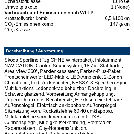
Schadstoffklasse
Euro 6e
Umweltplakette
1 (None)
Verbrauch und Emissionen nach WLTP:
Kraftstoffverbr. komb.
6,5 l/100km
CO
-Emissionen komb.
147 g/km
2
CO
-Klasse
E
2
Beschreibung / Ausstattung
Skoda Sportline (Fzg OHNE Winterpaket). Infotainment
NAVIGATION, Canton Soundsystem, 18 Zoll Stahlräder,
Area View 360°, Parklenkassistent, Parken-Plus-Paket,
Frontscheinwerfer LED-Matrix, LED-Ambiente, 2-Zonen
Climatronic, Led Rückleuchten, KESSY, 3-Speichen-Sport-
Multifunktions-Lederlenkrad beheizbar, Dachreling in
Schwarz glänzend, Vorbereitung Anhängekupplung,
Regenschirm unter Beifahrersitz, Elektrisch einstellbare
Außenspiegel, Elektrisch anklappbare Außenspiegel,
Sitzheizung vorn, Rücksitzlehne 60:40 umklappbar,
Mittelarmlehne vorn, Innenraumkomfort, USB-
C/Innenspiegel, Müdigkeitserkennung, Frontradler
Radarassistent, City-Notbremsfunktion,
Berganfahrassistent, Parksensoren hinten,