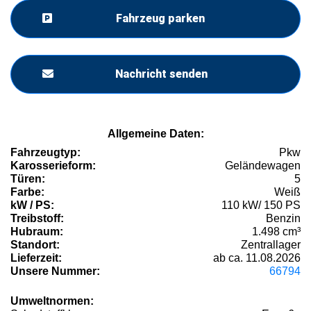
Fahrzeug parken
Nachricht senden
Allgemeine Daten:
Fahrzeugtyp:
Pkw
Karosserieform:
Geländewagen
Türen:
5
Farbe:
Weiß
kW / PS:
110 kW/ 150 PS
Treibstoff:
Benzin
Hubraum:
1.498 cm³
Standort:
Zentrallager
Lieferzeit:
ab ca. 11.08.2026
Unsere Nummer:
66794
Umweltnormen: