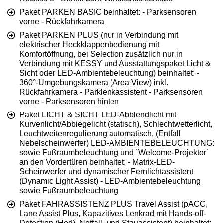
Paket PARKEN BASIC beinhaltet: - Parksensoren
vorne - Rückfahrkamera
Paket PARKEN PLUS (nur in Verbindung mit
elektrischer Heckklappenbedienung mit
Komfortöffnung, bei Selection zusätzlich nur in
Verbindung mit KESSY und Ausstattungspaket Licht &
Sicht oder LED-Ambientebeleuchtung) beinhaltet: -
360°-Umgebungskamera (Area View) inkl.
Rückfahrkamera - Parklenkassistent - Parksensoren
vorne - Parksensoren hinten
Paket LICHT & SICHT LED-Abblendlicht mit
Kurvenlicht/Abbiegelicht (statisch), Schlechtwetterlicht,
Leuchtweitenregulierung automatisch, (Entfall
Nebelscheinwerfer) LED-AMBIENTEBELEUCHTUNG:
sowie Fußraumbeleuchtung und ´Welcome-Projektor´
an den Vordertüren beinhaltet: - Matrix-LED-
Scheinwerfer und dynamischer Fernlichtassistent
(Dynamic Light Assist) - LED-Ambientebeleuchtung
sowie Fußraumbeleuchtung
Paket FAHRASSISTENZ PLUS Travel Assist (pACC,
Lane Assist Plus, Kapazitives Lenkrad mit Hands-off-
Detection (Hod), Notfall- und Stauassistent) beinhaltet: -