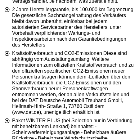
Vertragshändler. Je nachdem, was zuerst eintritt.
2 Jahre Herstellergarantie, bis 100.000 km Begrenzung
Die gesetzliche Sachmängelhaftung des Verkäufers
bleibt davon unberührt, einlösbar bei jedem
autorisierten Servicepartner des Herstellers, unter
Vorbehalt verpflichtender Wartungs- und
Inspektionsarbeiten nach den Garantiebedingungen
des Herstellers
Kraftstoffverbrauch und CO2-Emissionen Diese sind
abhängig vom Ausstattungsumfang. Weitere
Informationen zum offiziellen Kraftstoffverbrauch und zu
den offiziellen spezifischen CO2-Emissionen neuer
Personenkraftwagen können dem -Leitfaden über den
Kraftstoffverbrauch, die CO2-Emissionen und den
Stromverbrauch neuer Personenkraftwagen-
entnommen werden, der an allen Verkaufsstellen und
bei der DAT Deutsche Automobil Treuhand GmbH,
Hellmuth-Hirth- Straße 1, 73760 Ostfildern
(www.dat.de), unentgeltlich erhältlich ist.
Paket WINTER PLUS (bei Selection nur in Verbindung
mit beheizbarem Lenkrad) beinhaltet: -
Scheinwerferreinigungsanlage - Beheizbare äußere
Rücksitze - Beheizbare Windschutzscheibe