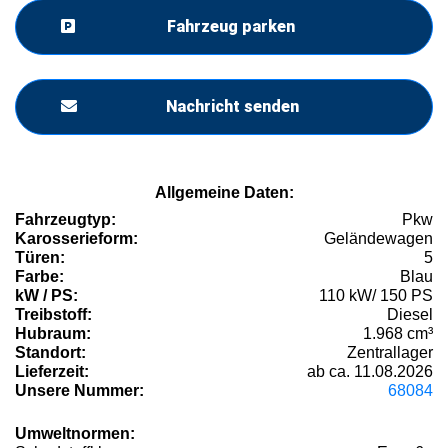
Fahrzeug parken
Nachricht senden
Allgemeine Daten:
Fahrzeugtyp:
Pkw
Karosserieform:
Geländewagen
Türen:
5
Farbe:
Blau
kW / PS:
110 kW/ 150 PS
Treibstoff:
Diesel
Hubraum:
1.968 cm³
Standort:
Zentrallager
Lieferzeit:
ab ca. 11.08.2026
Unsere Nummer:
68084
Umweltnormen: