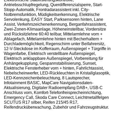
Antriebsschlupfregelung, Querdifferenzialsperre, Start-
Stopp-Automatik, Frontradarassistent inkl. City-
Notbremsfunktion, Müdigkeitserkennung, Elektrische
Servolenkung, EASY Start, Parksensoren hinten, Lane
Assist, Verkehrszeichenerkennung, Berganfahrassistent,
Zwei-Zonen-Klimaanlage, Höheneinstellbar, Vordersitze
und Rücksitzlehne 60:40 teilbar, Mittelarmlehne vorn +
Ablagefach, Mittelarmlehne hinten mit Becherhaltern +
Durchlademöglichkeit, Regenschirm unter Beifahrersitz,
12-V-Steckdose im Kofferraum, Außenspiegel + Türgriffe in
Wagenfarbe, Elektrisch verstellbare Außenspiegel,
Elektrisch anklappbare Außenspiegel, Vorbereitung für
Anhängekupplung, Gespannstabilisierung, Sunset,
Elektrische Fensterheber vorn + hinten, Fahrlichtassist,
Nebelscheinwerfer, LED-Rückleuchten in Kristallglasoptik,
LED-Kennzeichenbeleuchtung, 8 Lautsprecher,
Infotainment BASIC, MapCare Navigationsdaten-
Aktualisierung, Digitaler Radioempfang DAB+, USB-C
Anschluss vorn, Komfort-Telefonfreisprecheinrichtung,
Emergency Call, Skoda Care Connect, Leichtmetallfelgen
SCUTUS R17 silber, Reifen 215/45 R17,
Reifendrucküberwachung, Zubehör und Fahrzeugstruktur.