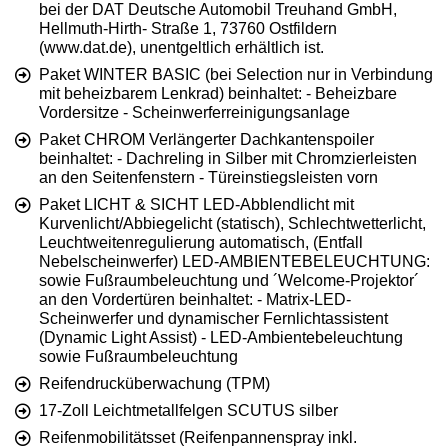
bei der DAT Deutsche Automobil Treuhand GmbH,
Hellmuth-Hirth- Straße 1, 73760 Ostfildern
(www.dat.de), unentgeltlich erhältlich ist.
Paket WINTER BASIC (bei Selection nur in Verbindung
mit beheizbarem Lenkrad) beinhaltet: - Beheizbare
Vordersitze - Scheinwerferreinigungsanlage
Paket CHROM Verlängerter Dachkantenspoiler
beinhaltet: - Dachreling in Silber mit Chromzierleisten
an den Seitenfenstern - Türeinstiegsleisten vorn
Paket LICHT & SICHT LED-Abblendlicht mit
Kurvenlicht/Abbiegelicht (statisch), Schlechtwetterlicht,
Leuchtweitenregulierung automatisch, (Entfall
Nebelscheinwerfer) LED-AMBIENTEBELEUCHTUNG:
sowie Fußraumbeleuchtung und ´Welcome-Projektor´
an den Vordertüren beinhaltet: - Matrix-LED-
Scheinwerfer und dynamischer Fernlichtassistent
(Dynamic Light Assist) - LED-Ambientebeleuchtung
sowie Fußraumbeleuchtung
Reifendrucküberwachung (TPM)
17-Zoll Leichtmetallfelgen SCUTUS silber
Reifenmobilitätsset (Reifenpannenspray inkl.