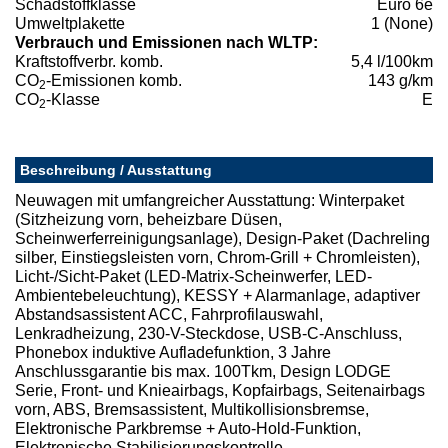
Schadstoffklasse
Euro 6e
Umweltplakette
1 (None)
Verbrauch und Emissionen nach WLTP:
Kraftstoffverbr. komb.
5,4 l/100km
CO
-Emissionen komb.
143 g/km
2
CO
-Klasse
E
2
Beschreibung / Ausstattung
Neuwagen mit umfangreicher Ausstattung: Winterpaket
(Sitzheizung vorn, beheizbare Düsen,
Scheinwerferreinigungsanlage), Design-Paket (Dachreling
silber, Einstiegsleisten vorn, Chrom-Grill + Chromleisten),
Licht-/Sicht-Paket (LED-Matrix-Scheinwerfer, LED-
Ambientebeleuchtung), KESSY + Alarmanlage, adaptiver
Abstandsassistent ACC, Fahrprofilauswahl,
Lenkradheizung, 230-V-Steckdose, USB-C-Anschluss,
Phonebox induktive Aufladefunktion, 3 Jahre
Anschlussgarantie bis max. 100Tkm, Design LODGE
Serie, Front- und Knieairbags, Kopfairbags, Seitenairbags
vorn, ABS, Bremsassistent, Multikollisionsbremse,
Elektronische Parkbremse + Auto-Hold-Funktion,
Elektronische Stabilisierungskontrolle,