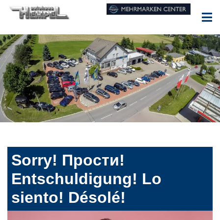
Sorry! Прости!
Entschuldigung! Lo
siento! Désolé!