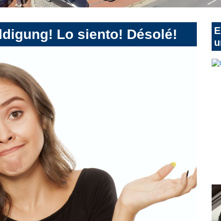
E
digung! Lo siento! Désolé!
u