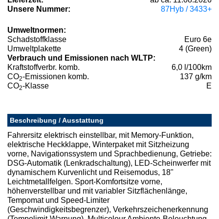
Unsere Nummer:
87Hyb / 3433+
Umweltnormen:
Schadstoffklasse
Euro 6e
Umweltplakette
4 (Green)
Verbrauch und Emissionen nach WLTP:
Kraftstoffverbr. komb.
6,0 l/100km
CO
-Emissionen komb.
137 g/km
2
CO
-Klasse
E
2
Beschreibung / Ausstattung
Fahrersitz elektrisch einstellbar, mit Memory-Funktion,
elektrische Heckklappe, Winterpaket mit Sitzheizung
vorne, Navigationssystem und Sprachbedienung, Getriebe:
DSG-Automatik (Lenkradschaltung), LED-Scheinwerfer mit
dynamischem Kurvenlicht und Reisemodus, 18"
Leichtmetallfelgen. Sport-Komfortsitze vorne,
höhenverstellbar und mit variabler Sitzflächenlänge,
Tempomat und Speed-Limiter
(Geschwindigkeitsbegrenzer), Verkehrszeichenerkennung
(Tempolimit-Warnung), Multicolour Ambiente-Beleuchtung,