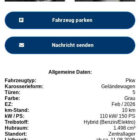
Fahrzeug parken
Nachricht senden
Allgemeine Daten:
Fahrzeugtyp:
Pkw
Karosserieform:
Geländewagen
Türen:
5
Farbe:
Grau
EZ:
Feb / 2026
km-Stand:
10 km
kW / PS:
110 kW/ 150 PS
Treibstoff:
Hybrid (Benzin/Elektro)
Hubraum:
1.498 cm³
Standort:
Zentrallager
Lieferzeit:
ab ca. 11.08.2026