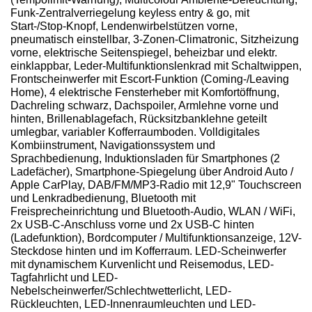
Funk-Zentralverriegelung keyless entry & go, mit
Start-/Stop-Knopf, Lendenwirbelstützen vorne,
pneumatisch einstellbar, 3-Zonen-Climatronic, Sitzheizung
vorne, elektrische Seitenspiegel, beheizbar und elektr.
einklappbar, Leder-Multifunktionslenkrad mit Schaltwippen,
Frontscheinwerfer mit Escort-Funktion (Coming-/Leaving
Home), 4 elektrische Fensterheber mit Komfortöffnung,
Dachreling schwarz, Dachspoiler, Armlehne vorne und
hinten, Brillenablagefach, Rücksitzbanklehne geteilt
umlegbar, variabler Kofferraumboden. Volldigitales
Kombiinstrument, Navigationssystem und
Sprachbedienung, Induktionsladen für Smartphones (2
Ladefächer), Smartphone-Spiegelung über Android Auto /
Apple CarPlay, DAB/FM/MP3-Radio mit 12,9" Touchscreen
und Lenkradbedienung, Bluetooth mit
Freisprecheinrichtung und Bluetooth-Audio, WLAN / WiFi,
2x USB-C-Anschluss vorne und 2x USB-C hinten
(Ladefunktion), Bordcomputer / Multifunktionsanzeige, 12V-
Steckdose hinten und im Kofferraum. LED-Scheinwerfer
mit dynamischem Kurvenlicht und Reisemodus, LED-
Tagfahrlicht und LED-
Nebelscheinwerfer/Schlechtwetterlicht, LED-
Rückleuchten, LED-Innenraumleuchten und LED-