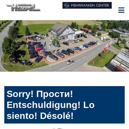
Sorry! Прости!
Entschuldigung! Lo
siento! Désolé!