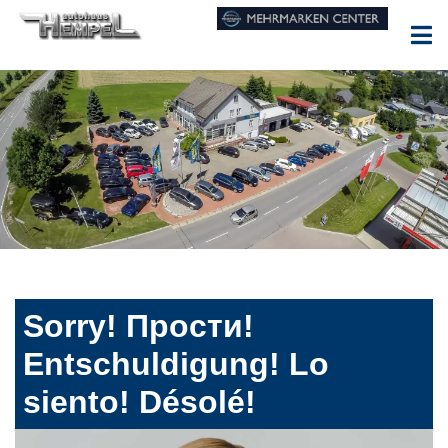
Sorry! Прости!
Entschuldigung! Lo
siento! Désolé!