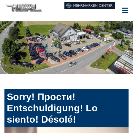
Sorry! Прости!
Entschuldigung! Lo
siento! Désolé!