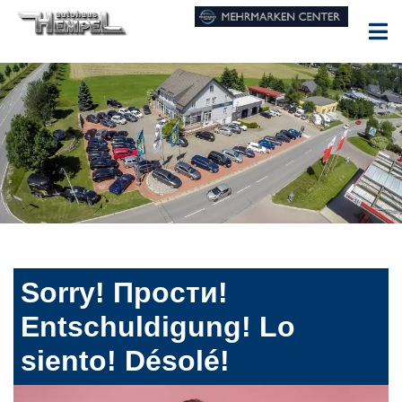
Sorry! Прости!
Entschuldigung! Lo
siento! Désolé!