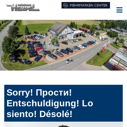
Sorry! Прости!
Entschuldigung! Lo
siento! Désolé!