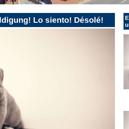
E
digung! Lo siento! Désolé!
u