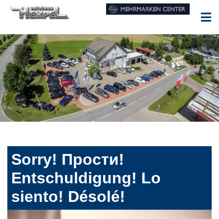
Sorry! Прости!
Entschuldigung! Lo
siento! Désolé!