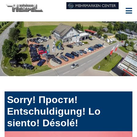
Sorry! Прости!
Entschuldigung! Lo
siento! Désolé!