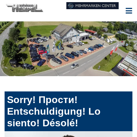
Sorry! Прости!
Entschuldigung! Lo
siento! Désolé!